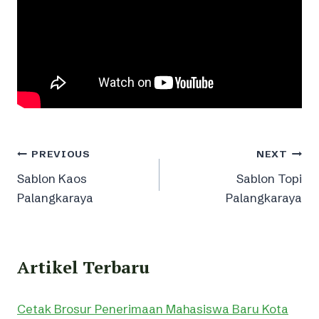
Post
PREVIOUS
NEXT
Sablon Kaos
Sablon Topi
navigation
Palangkaraya
Palangkaraya
Artikel Terbaru
Cetak Brosur Penerimaan Mahasiswa Baru Kota