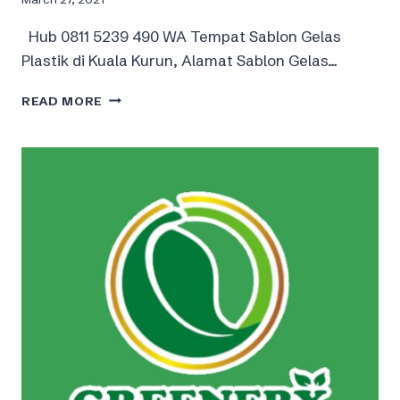
Hub 0811 5239 490 WA Tempat Sablon Gelas
Plastik di Kuala Kurun, Alamat Sablon Gelas…
PRODUSEN
READ MORE
SABLON
GELAS
PLASTIK
DI
KUALA
KURUN
HUB
0811
5239
490
WA