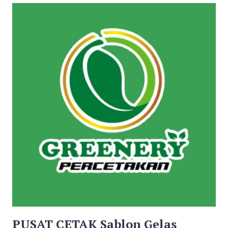
PLASTIK
DI
TAMIYANG
LAYANG
HUB
0811
5239
490
WA
PUSAT CETAK Sablon Gelas