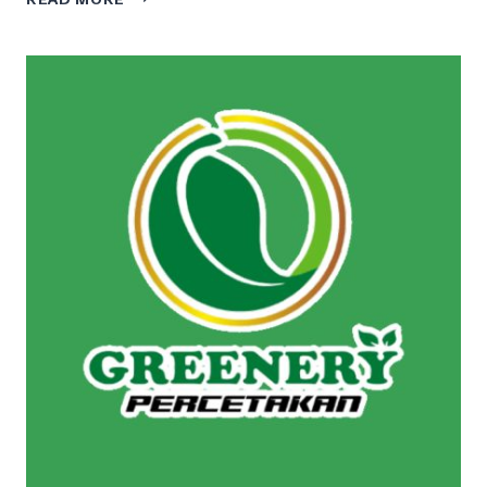
SABLON
GELAS
PLASTIK
DI
SUKAMARA
HUB
0811
5239
490
WA