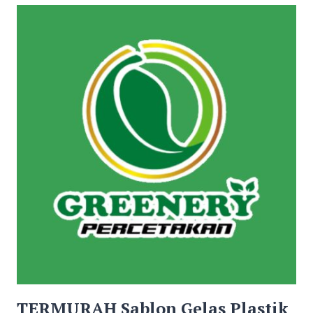
GELAS
PLASTIK
DI
LAMANDAU
HUB
0811
5239
490
WA
TERMURAH Sablon Gelas Plastik