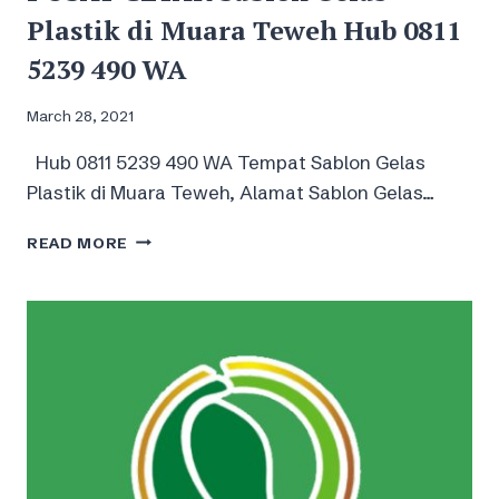
Plastik di Muara Teweh Hub 0811
5239 490 WA
March 28, 2021
Hub 0811 5239 490 WA Tempat Sablon Gelas
Plastik di Muara Teweh, Alamat Sablon Gelas…
PUSAT
READ MORE
CETAK
SABLON
GELAS
PLASTIK
DI
MUARA
TEWEH
HUB
0811
5239
490