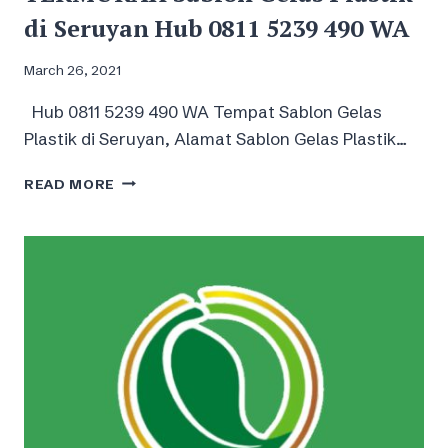
di Seruyan Hub 0811 5239 490 WA
March 26, 2021
Hub 0811 5239 490 WA Tempat Sablon Gelas
Plastik di Seruyan, Alamat Sablon Gelas Plastik…
TERMURAH
READ MORE
SABLON
GELAS
PLASTIK
DI
SERUYAN
HUB
0811
5239
490
WA