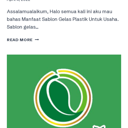
Assalamualaikum, Halo semua kali ini aku mau
bahas Manfaat Sablon Gelas Plastik Untuk Usaha.
Sablon gelas…
YUK
READ MORE
SIMAK
BERIKUT
INI
MANFAAT
SABLON
GELAS
PLASTIK
UNTUK
USAHA