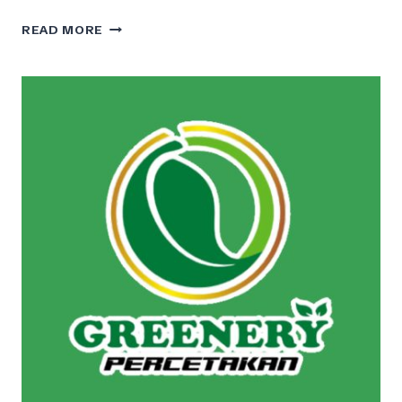
TERMURAH
READ MORE
SABLON
GELAS
PLASTIK
DI
KUALA
KAPUAS
HUB
0811
5239
490
WA