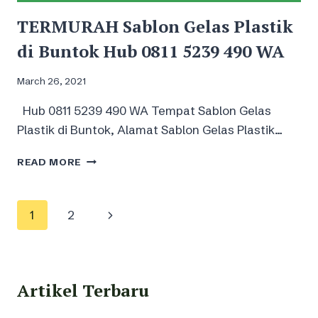
TERMURAH Sablon Gelas Plastik
di Buntok Hub 0811 5239 490 WA
March 26, 2021
Hub 0811 5239 490 WA Tempat Sablon Gelas
Plastik di Buntok, Alamat Sablon Gelas Plastik…
TERMURAH
READ MORE
SABLON
GELAS
PLASTIK
Page
Next
1
2
DI
BUNTOK
navigation
Page
HUB
0811
5239
Artikel Terbaru
490
WA