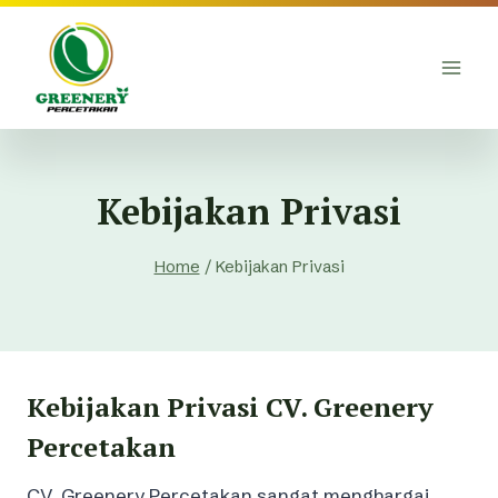
Skip
to
content
Kebijakan Privasi
Home
/
Kebijakan Privasi
Kebijakan Privasi CV. Greenery
Percetakan
CV. Greenery Percetakan sangat menghargai