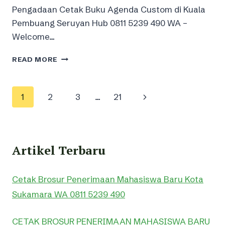
Pengadaan Cetak Buku Agenda Custom di Kuala
Pembuang Seruyan Hub 0811 5239 490 WA –
Welcome…
PENGADAAN
READ MORE
CETAK
BUKU
AGENDA
Page
Next
1
2
3
…
21
CUSTOM
DI
navigation
Page
KUALA
PEMBUANG
SERUYAN
Artikel Terbaru
Cetak Brosur Penerimaan Mahasiswa Baru Kota
Sukamara WA 0811 5239 490
CETAK BROSUR PENERIMAAN MAHASISWA BARU