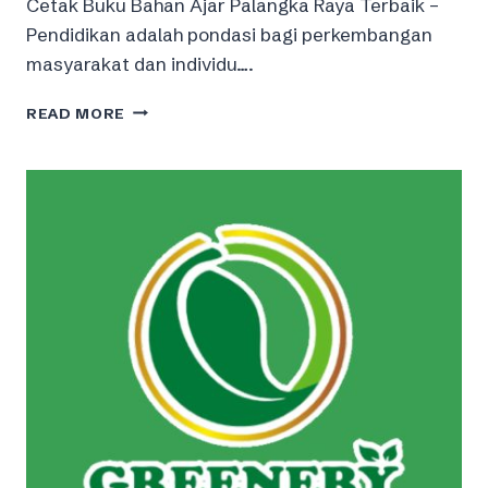
Cetak Buku Bahan Ajar Palangka Raya Terbaik –
Pendidikan adalah pondasi bagi perkembangan
masyarakat dan individu….
CETAK
READ MORE
BUKU
BAHAN
AJAR
PALANGKA
RAYA
TERBAIK