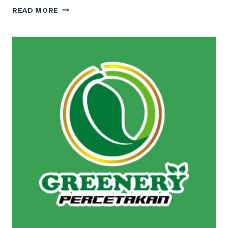
PENGADAAN
READ MORE
CETAK
BUKU
LAPORAN
TAHUNAN
DI
PURUK
CAHU