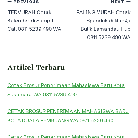
Post
PREVIOUS
NEXT
TERMURAH Cetak
PALING MURAH Cetak
navigation
Kalender di Sampit
Spanduk di Nanga
Call 0811 5239 490 WA
Bulik Lamandau Hub
0811 5239 490 WA
Artikel Terbaru
Cetak Brosur Penerimaan Mahasiswa Baru Kota
Sukamara WA 0811 5239 490
CETAK BROSUR PENERIMAAN MAHASISWA BARU
KOTA KUALA PEMBUANG WA 0811 5239 490
Cetak Brosur Penerimaan Mahasiswa Baru Kota