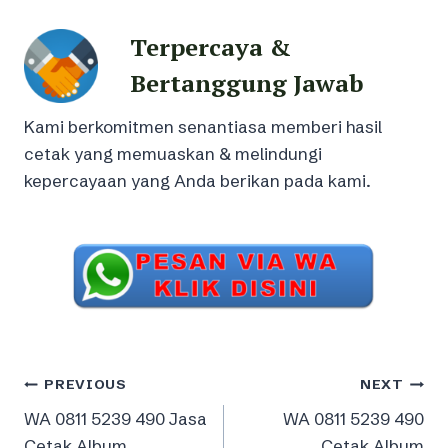
Terpercaya &
Bertanggung Jawab
Kami berkomitmen senantiasa memberi hasil
cetak yang memuaskan & melindungi
kepercayaan yang Anda berikan pada kami.
Post
PREVIOUS
NEXT
WA 0811 5239 490 Jasa
WA 0811 5239 490
navigation
Cetak Album
Cetak Album