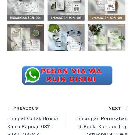
Post
PREVIOUS
NEXT
Tempat Cetak Brosur
Undangan Pernikahan
navigation
Kuala Kapuas 0811-
di Kuala Kapuas Telp
5239-490 WA
0811 5239 490 WA