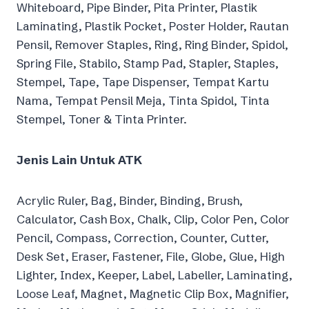
Whiteboard, Pipe Binder, Pita Printer, Plastik
Laminating, Plastik Pocket, Poster Holder, Rautan
Pensil, Remover Staples, Ring, Ring Binder, Spidol,
Spring File, Stabilo, Stamp Pad, Stapler, Staples,
Stempel, Tape, Tape Dispenser, Tempat Kartu
Nama, Tempat Pensil Meja, Tinta Spidol, Tinta
Stempel, Toner & Tinta Printer.
Jenis Lain Untuk ATK
Acrylic Ruler, Bag, Binder, Binding, Brush,
Calculator, Cash Box, Chalk, Clip, Color Pen, Color
Pencil, Compass, Correction, Counter, Cutter,
Desk Set, Eraser, Fastener, File, Globe, Glue, High
Lighter, Index, Keeper, Label, Labeller, Laminating,
Loose Leaf, Magnet, Magnetic Clip Box, Magnifier,