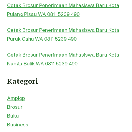
Cetak Brosur Penerimaan Mahasiswa Baru Kota
Pulang Pisau WA 0811 5239 490
Cetak Brosur Penerimaan Mahasiswa Baru Kota
Puruk Cahu WA 0811 5239 490
Cetak Brosur Penerimaan Mahasiswa Baru Kota
Nanga Bulik WA 0811 5239 490
Kategori
Amplop
Brosur
Buku
Business