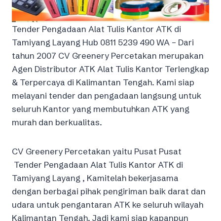
Tender Pengadaan Alat Tulis Kantor ATK di
Tamiyang Layang Hub 0811 5239 490 WA – Dari
tahun 2007 CV Greenery Percetakan merupakan
Agen Distributor ATK Alat Tulis Kantor Terlengkap
& Terpercaya di Kalimantan Tengah. Kami siap
melayani tender dan pengadaan langsung untuk
seluruh Kantor yang membutuhkan ATK yang
murah dan berkualitas.
CV Greenery Percetakan yaitu Pusat Pusat
Tender Pengadaan Alat Tulis Kantor ATK di
Tamiyang Layang , Kamitelah bekerjasama
dengan berbagai pihak pengiriman baik darat dan
udara untuk pengantaran ATK ke seluruh wilayah
Kalimantan Tengah. Jadi kami siap kapanpun