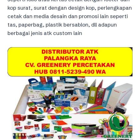
kop surat, surat dengan design kop, perlengkapan
cetak dan media desain dan promosi lain seperti
tas, paperbag, plastik bersablon, dll adapun
berbagai jenis atk custom lain