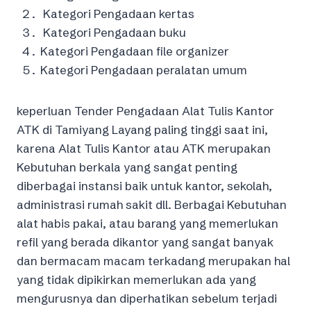
Kategori Pengadaan kertas
Kategori Pengadaan buku
Kategori Pengadaan file organizer
Kategori Pengadaan peralatan umum
keperluan Tender Pengadaan Alat Tulis Kantor
ATK di Tamiyang Layang paling tinggi saat ini,
karena Alat Tulis Kantor atau ATK merupakan
Kebutuhan berkala yang sangat penting
diberbagai instansi baik untuk kantor, sekolah,
administrasi rumah sakit dll. Berbagai Kebutuhan
alat habis pakai, atau barang yang memerlukan
refil yang berada dikantor yang sangat banyak
dan bermacam macam terkadang merupakan hal
yang tidak dipikirkan memerlukan ada yang
mengurusnya dan diperhatikan sebelum terjadi