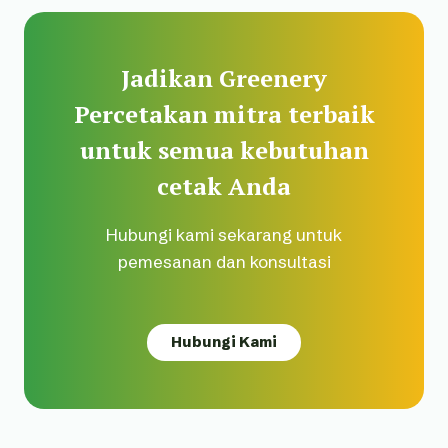
Jadikan Greenery
Percetakan mitra terbaik
untuk semua kebutuhan
cetak Anda
Hubungi kami sekarang untuk
pemesanan dan konsultasi
Hubungi Kami