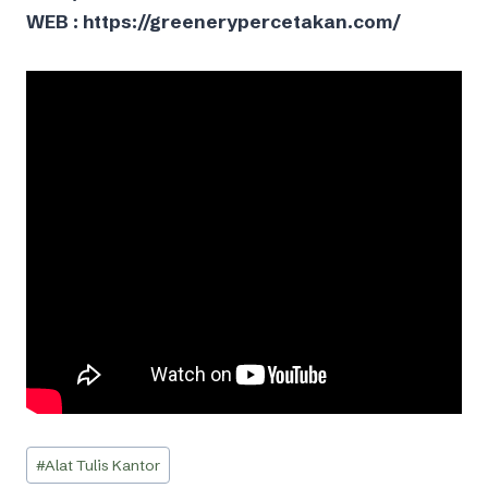
WEB : https://greenerypercetakan.com/
Post
#
Alat Tulis Kantor
Tags: