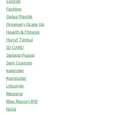
contoh
Fashion
Gelas Plastik
Greenery Scale Up
Health & Fitness
Huruf Timbul
ID CARD
Jadwal Puasa
Jam Custom
kalender
Komputer
Lifestyle
Magang
Map Raport K13
Nota