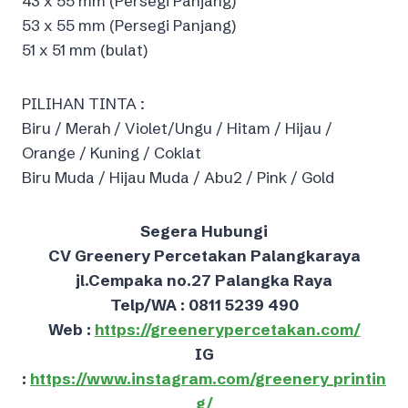
43 x 55 mm (Persegi Panjang)
53 x 55 mm (Persegi Panjang)
51 x 51 mm (bulat)
PILIHAN TINTA :
Biru / Merah / Violet/Ungu / Hitam / Hijau /
Orange / Kuning / Coklat
Biru Muda / Hijau Muda / Abu2 / Pink / Gold
Segera Hubungi
CV Greenery Percetakan Palangkaraya
jl.Cempaka no.27 Palangka Raya
Telp/WA : 0811 5239 490
Web :
https://greenerypercetakan.com/
IG
:
https://www.instagram.com/greenery_printin
g/