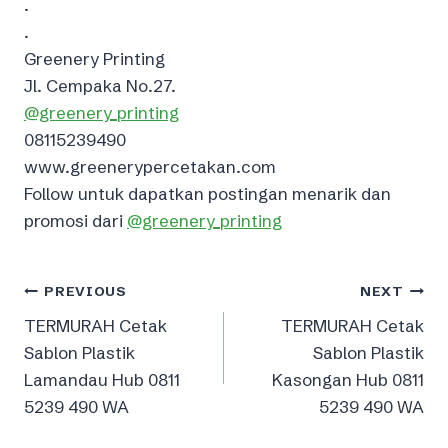
.
.
Greenery Printing⁣
Jl. Cempaka No.27.⁣
@greenery_printing
08115239490
www.greenerypercetakan.com
Follow untuk dapatkan postingan menarik dan
promosi dari ️
@greenery_printing
Post
PREVIOUS
NEXT
TERMURAH Cetak
TERMURAH Cetak
navigation
Sablon Plastik
Sablon Plastik
Lamandau Hub 0811
Kasongan Hub 0811
5239 490 WA
5239 490 WA