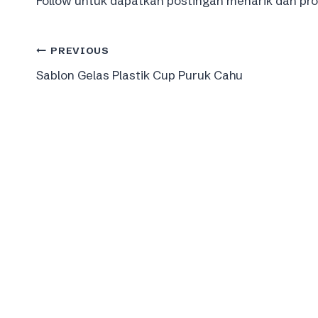
Follow untuk dapatkan postingan menarik dan prom
Post
PREVIOUS
Sablon Gelas Plastik Cup Puruk Cahu
navigation