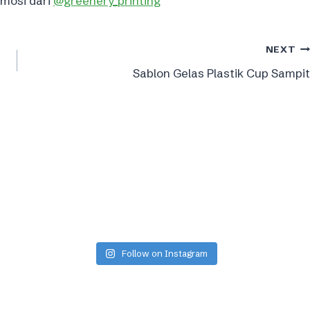
osi dari ️
@greenery_printing
NEXT
Sablon Gelas Plastik Cup Sampit
Follow on Instagram