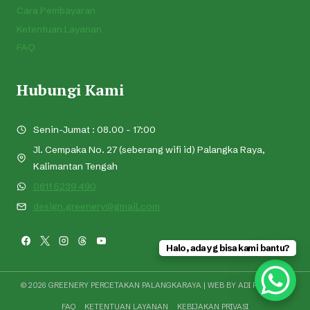
Cara Pembayaran
Ketentuan Layanan
FAQ
Hubungi Kami
Senin-Jumat : 08.00 - 17:00
Jl. Cempaka No. 27 (seberang wifi id) Palangka Raya,
Kalimantan Tengah
0811 5239 490
design.greenery@gmail.com
Halo, ada yg bisa kami bantu?
© 2026 GREENERY PERCETAKAN PALANGKARAYA | WEB BY
ADI PRAMONO
FAQ
KETENTUAN LAYANAN
KEBIJAKAN PRIVASI