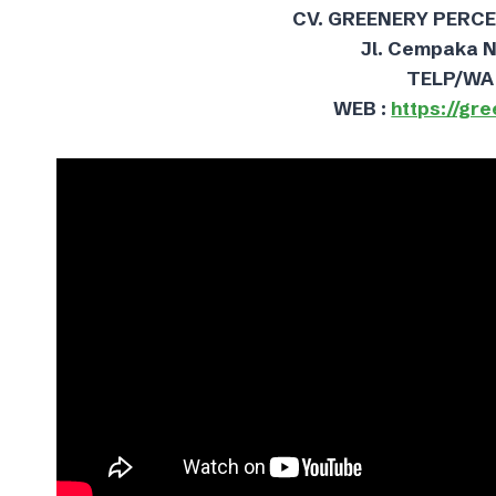
CV. GREENERY PERC
Jl. Cempaka 
TELP/WA 
WEB :
https://gr