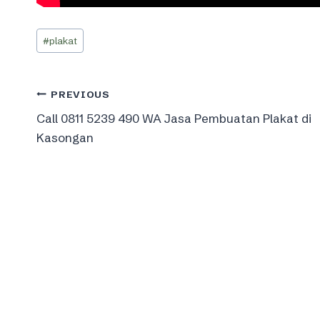
Post
#
plakat
Tags:
Post
PREVIOUS
Call 0811 5239 490 WA Jasa Pembuatan Plakat di
navigation
Kasongan