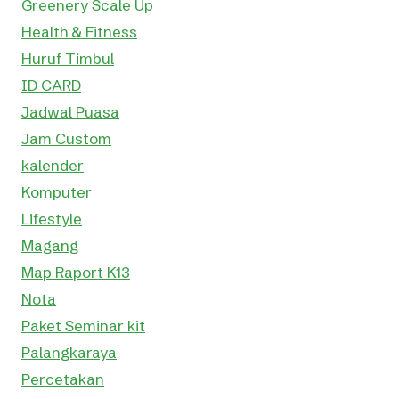
Greenery Scale Up
Health & Fitness
Huruf Timbul
ID CARD
Jadwal Puasa
Jam Custom
kalender
Komputer
Lifestyle
Magang
Map Raport K13
Nota
Paket Seminar kit
Palangkaraya
Percetakan