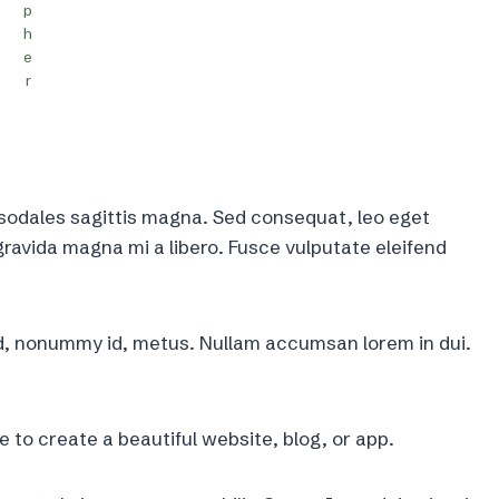
p
h
e
r
c sodales sagittis magna. Sed consequat, leo eget
ravida magna mi a libero. Fusce vulputate eleifend
ed, nonummy id, metus. Nullam accumsan lorem in dui.
to create a beautiful website, blog, or app.