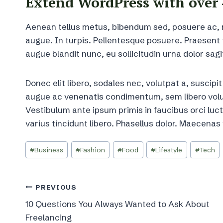
Extend WordPress with over 
Aenean tellus metus, bibendum sed, posuere ac, m
augue. In turpis. Pellentesque posuere. Praesent
augue blandit nunc, eu sollicitudin urna dolor sagi
Donec elit libero, sodales nec, volutpat a, suscipit
augue ac venenatis condimentum, sem libero volut
Vestibulum ante ipsum primis in faucibus orci luct
varius tincidunt libero. Phasellus dolor. Maecenas
Post
#
Business
#
Fashion
#
Food
#
Lifestyle
#
Tech
Tags:
Post
PREVIOUS
10 Questions You Always Wanted to Ask About
navigation
Freelancing