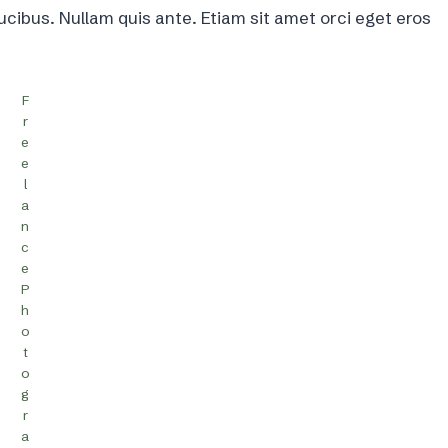
ucibus. Nullam quis ante. Etiam sit amet orci eget eros
F
r
e
e
l
a
n
c
e
P
h
o
t
o
g
r
a