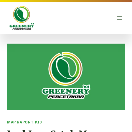
Skip
to
content
MAP RAPORT K13