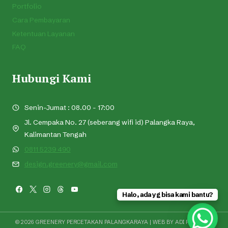
Portfolio
Cara Pembayaran
Ketentuan Layanan
FAQ
Hubungi Kami
Senin-Jumat : 08.00 - 17:00
Jl. Cempaka No. 27 (seberang wifi id) Palangka Raya,
Kalimantan Tengah
0811 5239 490
design.greenery@gmail.com
Halo, ada yg bisa kami bantu?
© 2026 GREENERY PERCETAKAN PALANGKARAYA | WEB BY
ADI PRAMONO