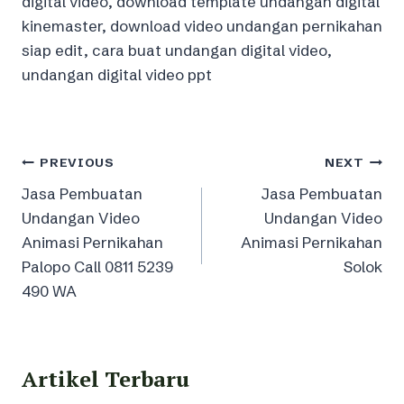
digital video, download template undangan digital
kinemaster, download video undangan pernikahan
siap edit, cara buat undangan digital video,
undangan digital video ppt
Post
PREVIOUS
NEXT
Jasa Pembuatan
Jasa Pembuatan
navigation
Undangan Video
Undangan Video
Animasi Pernikahan
Animasi Pernikahan
Palopo Call 0811 5239
Solok
490 WA
Artikel Terbaru