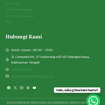
Portfolio
Cara Pembayaran
Ketentuan Layanan
FAQ
Hubungi Kami
Senin-Jumat : 08.00 - 17:00
Jl. Cempaka No. 27 (seberang wifi id) Palangka Raya,
Kalimantan Tengah
0811 5239 490
design.greenery@gmail.com
Halo, ada yg bisa kami bantu?
© 2026 GREENERY PERCETAKAN PALANGKARAYA | WEB BY
ADI PRAMONO