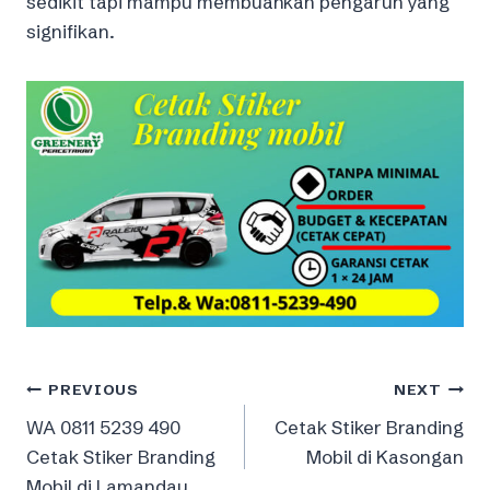
sedikit tapi mampu membuahkan pengaruh yang
signifikan.
Post
PREVIOUS
NEXT
WA 0811 5239 490
Cetak Stiker Branding
navigation
Cetak Stiker Branding
Mobil di Kasongan
Mobil di Lamandau