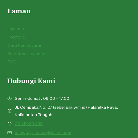
Laman
Layanan
Portfolio
Cara Pembayaran
Ketentuan Layanan
FAQ
Hubungi Kami
Senin-Jumat : 08.00 - 17:00
Jl. Cempaka No. 27 (seberang wifi id) Palangka Raya,
Kalimantan Tengah
0811 5239 490
design.greenery@gmail.com