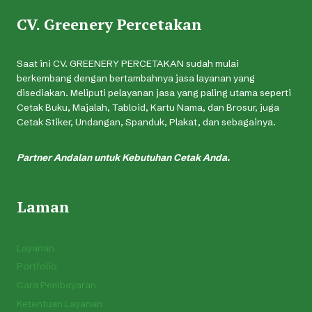
CV. Greenery Percetakan
Saat ini CV. GREENERY PERCETAKAN sudah mulai
berkembang dengan bertambahnya jasa layanan yang
disediakan. Meliputi pelayanan jasa yang paling utama seperti
Cetak Buku, Majalah, Tabloid, Kartu Nama, dan Brosur, juga
Cetak Stiker, Undangan, Spanduk, Plakat, dan sebagainya.
Partner Andalan untuk Kebutuhan Cetak Anda.
Laman
Layanan
Portfolio
Cara Pembayaran
Ketentuan Layanan