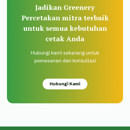
Jadikan Greenery
Percetakan mitra terbaik
untuk semua kebutuhan
cetak Anda
Hubungi kami sekarang untuk
pemesanan dan konsultasi
Hubungi Kami