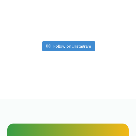
Follow on Instagram