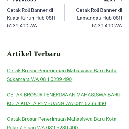
Post
PREVIOUS
NEXT
Cetak Roll Banner di
Cetak Roll Banner di
navigation
Kuala Kurun Hub 0811
Lamandau Hub 0811
5239 490 WA
5239 490 WA
Artikel Terbaru
Cetak Brosur Penerimaan Mahasiswa Baru Kota
Sukamara WA 0811 5239 490
CETAK BROSUR PENERIMAAN MAHASISWA BARU
KOTA KUALA PEMBUANG WA 0811 5239 490
Cetak Brosur Penerimaan Mahasiswa Baru Kota
Pulang Pisau WA 0811 5239 490