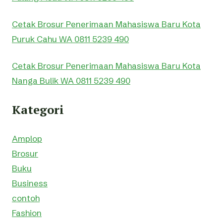
Cetak Brosur Penerimaan Mahasiswa Baru Kota
Puruk Cahu WA 0811 5239 490
Cetak Brosur Penerimaan Mahasiswa Baru Kota
Nanga Bulik WA 0811 5239 490
Kategori
Amplop
Brosur
Buku
Business
contoh
Fashion