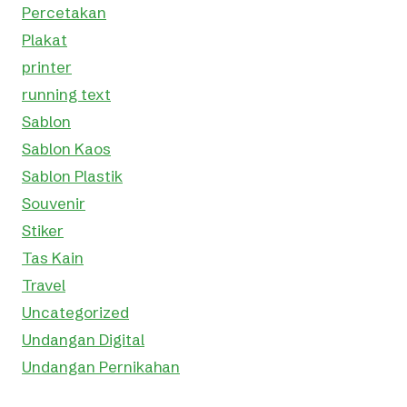
Percetakan
Plakat
printer
running text
Sablon
Sablon Kaos
Sablon Plastik
Souvenir
Stiker
Tas Kain
Travel
Uncategorized
Undangan Digital
Undangan Pernikahan