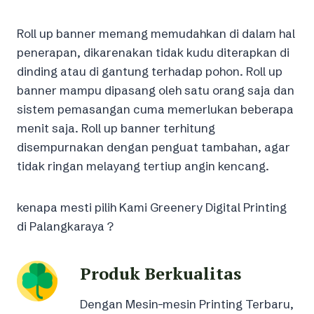
Roll up banner memang memudahkan di dalam hal
penerapan, dikarenakan tidak kudu diterapkan di
dinding atau di gantung terhadap pohon. Roll up
banner mampu dipasang oleh satu orang saja dan
sistem pemasangan cuma memerlukan beberapa
menit saja. Roll up banner terhitung
disempurnakan dengan penguat tambahan, agar
tidak ringan melayang tertiup angin kencang.
kenapa mesti pilih Kami Greenery Digital Printing
di Palangkaraya ?
Produk Berkualitas
Dengan Mesin-mesin Printing Terbaru,