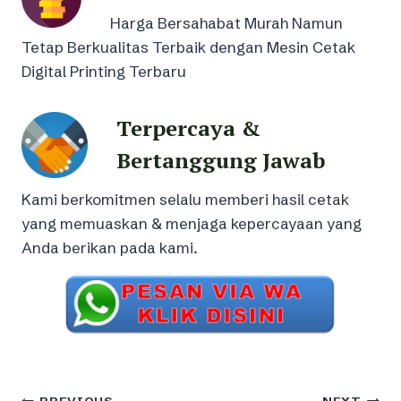
Harga Bersahabat Murah Namun
Tetap Berkualitas Terbaik dengan Mesin Cetak
Digital Printing Terbaru
Terpercaya &
Bertanggung Jawab
Kami berkomitmen selalu memberi hasil cetak
yang memuaskan & menjaga kepercayaan yang
Anda berikan pada kami.