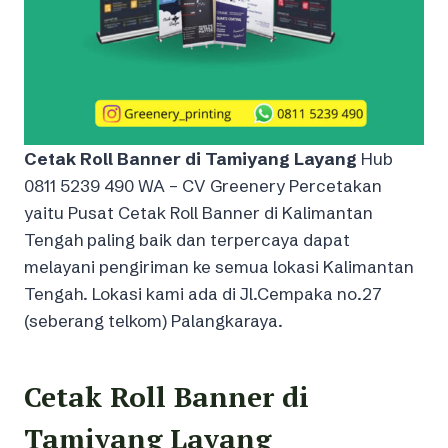
Cetak Roll Banner di Tamiyang Layang
Hub
0811 5239 490 WA – CV Greenery Percetakan
yaitu Pusat Cetak Roll Banner di Kalimantan
Tengah paling baik dan terpercaya dapat
melayani pengiriman ke semua lokasi Kalimantan
Tengah. Lokasi kami ada di Jl.Cempaka no.27
(seberang telkom) Palangkaraya.
Cetak Roll Banner di
Tamiyang Layang