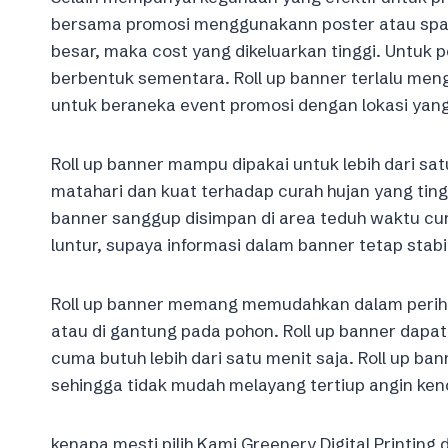
bersama promosi menggunakann poster atau sp
besar, maka cost yang dikeluarkan tinggi. Untu
berbentuk sementara. Roll up banner terlalu men
untuk beraneka event promosi dengan lokasi yan
Roll up banner mampu dipakai untuk lebih dari sa
matahari dan kuat terhadap curah hujan yang tingg
banner sanggup disimpan di area teduh waktu cur
luntur, supaya informasi dalam banner tetap stabi
Roll up banner memang memudahkan dalam perihal
atau di gantung pada pohon. Roll up banner dapa
cuma butuh lebih dari satu menit saja. Roll up b
sehingga tidak mudah melayang tertiup angin ken
kenapa mesti pilih Kami Greenery Digital Printing 