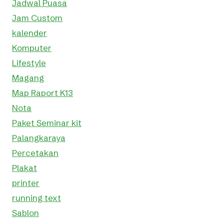
Jadwal Puasa
Jam Custom
kalender
Komputer
Lifestyle
Magang
Map Raport K13
Nota
Paket Seminar kit
Palangkaraya
Percetakan
Plakat
printer
running text
Sablon