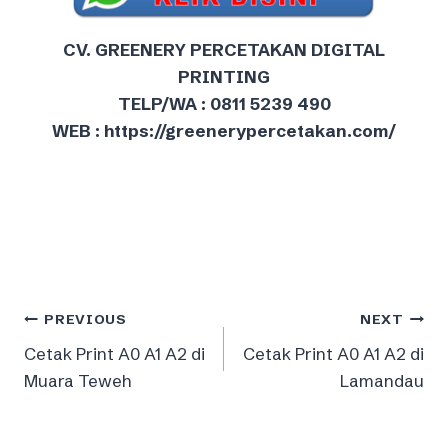
CV. GREENERY PERCETAKAN DIGITAL
PRINTING
TELP/WA : 0811 5239 490
WEB : https://greenerypercetakan.com/
Post
PREVIOUS
NEXT
Cetak Print A0 A1 A2 di
Cetak Print A0 A1 A2 di
navigation
Muara Teweh
Lamandau