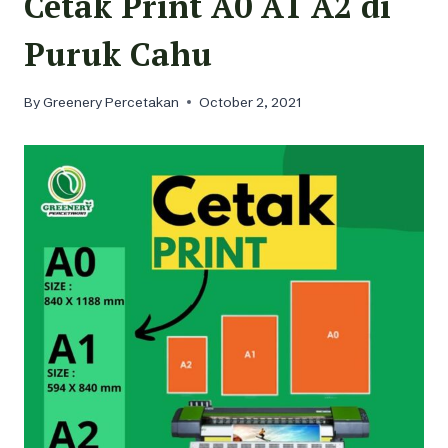
Cetak Print A0 A1 A2 di
Puruk Cahu
By
Greenery Percetakan
October 2, 2021