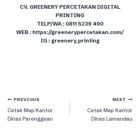
CV. GREENERY PERCETAKAN DIGITAL
PRINTING
TELP/WA : 0811 5239 490
WEB : https://greenerypercetakan.com/
IG : greenery_printing
Post
PREVIOUS
NEXT
Cetak Map Kantor
Cetak Map Kantor
navigation
Dinas Parenggean
Dinas Lamandau