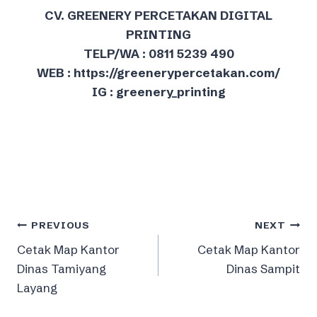
CV. GREENERY PERCETAKAN DIGITAL
PRINTING
TELP/WA : 0811 5239 490
WEB : https://greenerypercetakan.com/
IG : greenery_printing
Post
PREVIOUS
NEXT
Cetak Map Kantor
Cetak Map Kantor
navigation
Dinas Tamiyang
Dinas Sampit
Layang