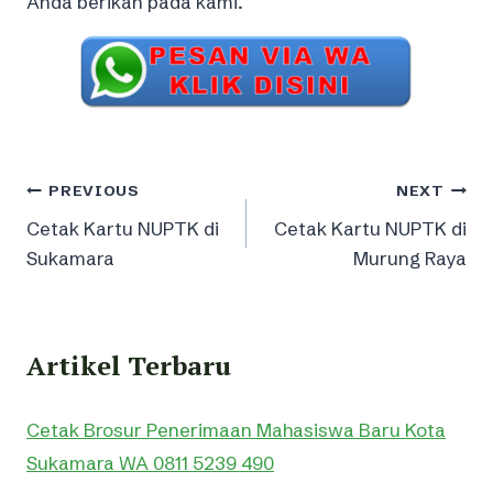
Anda berikan pada kami.
Post
PREVIOUS
NEXT
Cetak Kartu NUPTK di
Cetak Kartu NUPTK di
navigation
Sukamara
Murung Raya
Artikel Terbaru
Cetak Brosur Penerimaan Mahasiswa Baru Kota
Sukamara WA 0811 5239 490