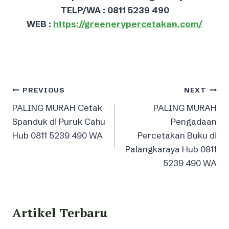
TELP/WA : 0811 5239 490
WEB :
https://greenerypercetakan.com/
Post
PREVIOUS
NEXT
PALING MURAH Cetak
PALING MURAH
navigation
Spanduk di Puruk Cahu
Pengadaan
Hub 0811 5239 490 WA
Percetakan Buku di
Palangkaraya Hub 0811
5239 490 WA
Artikel Terbaru