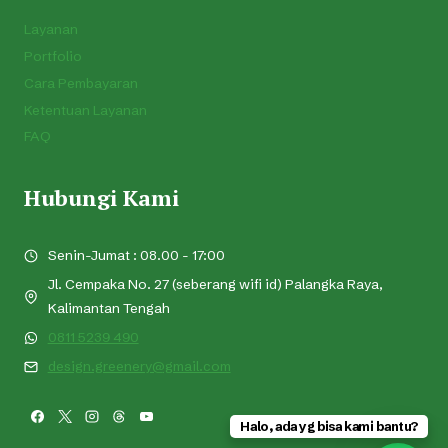
Layanan
Portfolio
Cara Pembayaran
Ketentuan Layanan
FAQ
Hubungi Kami
Senin-Jumat : 08.00 - 17:00
Jl. Cempaka No. 27 (seberang wifi id) Palangka Raya,
Kalimantan Tengah
0811 5239 490
design.greenery@gmail.com
Halo, ada yg bisa kami bantu?