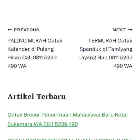
Post
PREVIOUS
NEXT
PALING MURAH Cetak
TERMURAH Cetak
navigation
Kalender di Pulang
Spanduk di Tamiyang
Pisau Call 0811 5239
Layang Hub 0811 5239
490 WA
490 WA
Artikel Terbaru
Cetak Brosur Penerimaan Mahasiswa Baru Kota
Sukamara WA 0811 5239 490