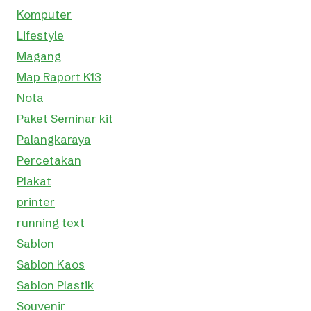
Komputer
Lifestyle
Magang
Map Raport K13
Nota
Paket Seminar kit
Palangkaraya
Percetakan
Plakat
printer
running text
Sablon
Sablon Kaos
Sablon Plastik
Souvenir