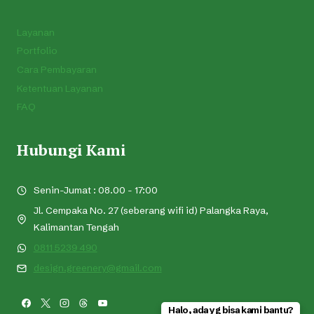
Layanan
Portfolio
Cara Pembayaran
Ketentuan Layanan
FAQ
Hubungi Kami
Senin-Jumat : 08.00 - 17:00
Jl. Cempaka No. 27 (seberang wifi id) Palangka Raya,
Kalimantan Tengah
0811 5239 490
design.greenery@gmail.com
Halo, ada yg bisa kami bantu?