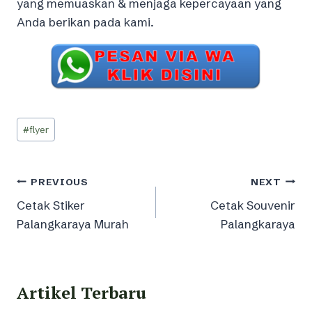
yang memuaskan & menjaga kepercayaan yang
Anda berikan pada kami.
Post
#
flyer
Tags:
Post
PREVIOUS
NEXT
Cetak Stiker
Cetak Souvenir
navigation
Palangkaraya Murah
Palangkaraya
Artikel Terbaru