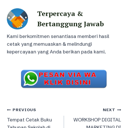
Terpercaya &
Bertanggung Jawab
Kami berkomitmen senantiasa memberi hasil
cetak yang memuaskan & melindungi
kepercayaan yang Anda berikan pada kami.
Post
PREVIOUS
NEXT
Tempat Cetak Buku
WORKSHOP DIGITAL
navigation
Tahunan Sekolah di
MARKETING DI