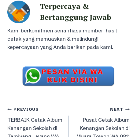
Terpercaya &
Bertanggung Jawab
Kami berkomitmen senantiasa memberi hasil
cetak yang memuaskan & melindungi
kepercayaan yang Anda berikan pada kami.
Post
PREVIOUS
NEXT
TERBAIK Cetak Album
Pusat Cetak Album
navigation
Kenangan Sekolah di
Kenangan Sekolah di
Tamiyang Layang WA
Muara Teweh WA 0811