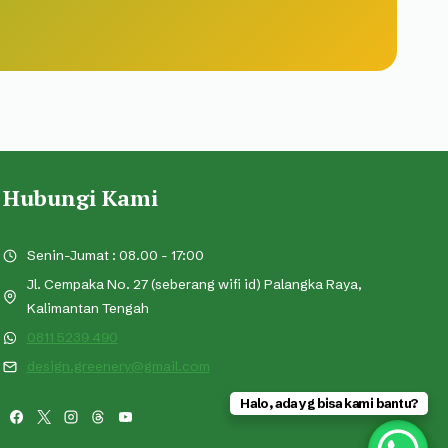
Hubungi Kami
Senin-Jumat : 08.00 - 17:00
Jl. Cempaka No. 27 (seberang wifi id) Palangka Raya,
Kalimantan Tengah
0811 5239 490
design.greenery@gmail.com
Halo, ada yg bisa kami bantu?