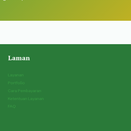
Laman
Layanan
Portfolio
Cara Pembayaran
Ketentuan Layanan
FAQ