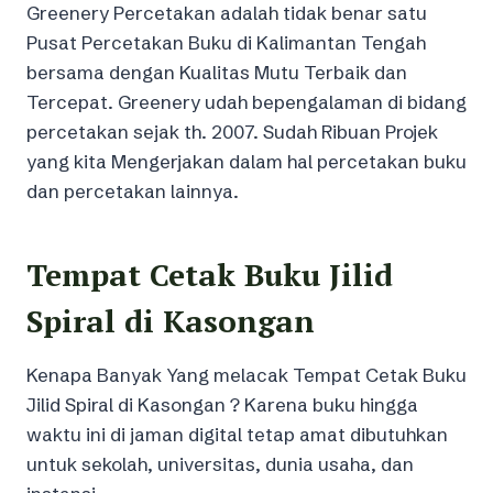
Greenery Percetakan adalah tidak benar satu
Pusat Percetakan Buku di Kalimantan Tengah
bersama dengan Kualitas Mutu Terbaik dan
Tercepat. Greenery udah bepengalaman di bidang
percetakan sejak th. 2007. Sudah Ribuan Projek
yang kita Mengerjakan dalam hal percetakan buku
dan percetakan lainnya.
Tempat Cetak Buku Jilid
Spiral di Kasongan
Kenapa Banyak Yang melacak Tempat Cetak Buku
Jilid Spiral di Kasongan ? Karena buku hingga
waktu ini di jaman digital tetap amat dibutuhkan
untuk sekolah, universitas, dunia usaha, dan