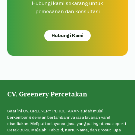
Hubungi kami sekarang untuk
pemesanan dan konsultasi
Hubungi Kami
CV. Greenery Percetakan
Saat ini CV. GREENERY PERCETAKAN sudah mulai
berkembang dengan bertambahnya jasa layanan yang
disediakan. Meliputi pelayanan jasa yang paling utama seperti
Cetak Buku, Majalah, Tabloid, Kartu Nama, dan Brosur, juga