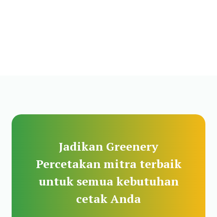
Jadikan Greenery
Percetakan mitra terbaik
untuk semua kebutuhan
cetak Anda