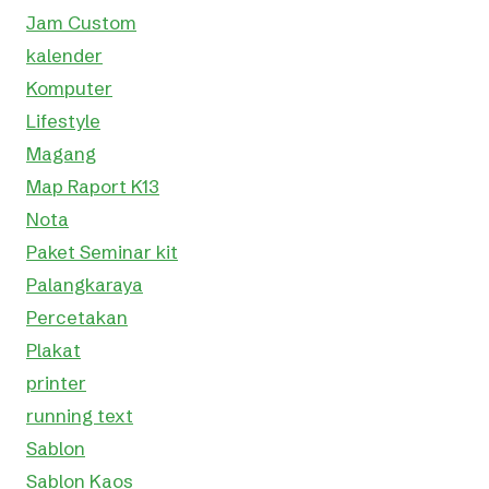
Jam Custom
kalender
Komputer
Lifestyle
Magang
Map Raport K13
Nota
Paket Seminar kit
Palangkaraya
Percetakan
Plakat
printer
running text
Sablon
Sablon Kaos