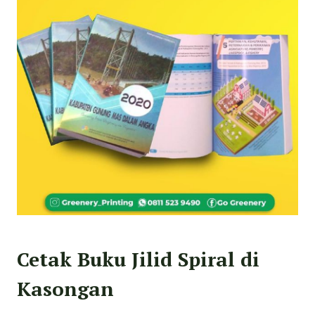
Cetak Buku Jilid Spiral di
Kasongan