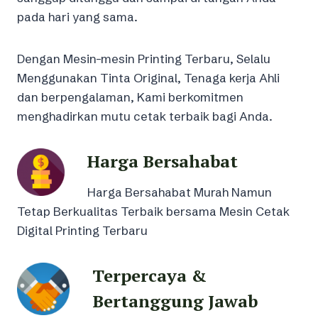
pada hari yang sama.
Dengan Mesin-mesin Printing Terbaru, Selalu
Menggunakan Tinta Original, Tenaga kerja Ahli
dan berpengalaman, Kami berkomitmen
menghadirkan mutu cetak terbaik bagi Anda.
Harga Bersahabat
Harga Bersahabat Murah Namun
Tetap Berkualitas Terbaik bersama Mesin Cetak
Digital Printing Terbaru
Terpercaya &
Bertanggung Jawab