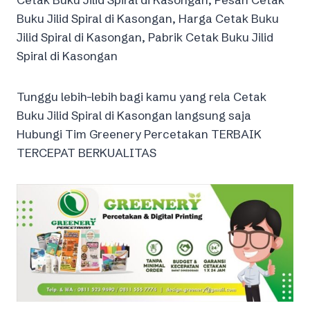
Buku Jilid Spiral di Kasongan, Harga Cetak Buku
Jilid Spiral di Kasongan, Pabrik Cetak Buku Jilid
Spiral di Kasongan
Tunggu lebih-lebih bagi kamu yang rela Cetak
Buku Jilid Spiral di Kasongan langsung saja
Hubungi Tim Greenery Percetakan TERBAIK
TERCEPAT BERKUALITAS