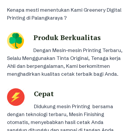
Kenapa mesti menentukan Kami Greenery Digital
Printing di Palangkaraya ?
Produk Berkualitas
Dengan Mesin-mesin Printing Terbaru,
Selalu Menggunakan Tinta Original, Tenaga kerja
Ahli dan berpengalaman, Kami berkomitmen
menghadirkan kualitas cetak terbaik bagi Anda.
Cepat
Didukung mesin Printing bersama
dengan teknologi terbaru, Mesin Finishing
otomatis, menyebabkan hasil cetak Anda
sanggup ditunggu dan sampai di tangan Anda