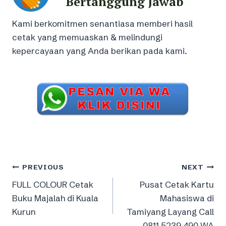
Bertanggung Jawab
Kami berkomitmen senantiasa memberi hasil
cetak yang memuaskan & melindungi
kepercayaan yang Anda berikan pada kami.
Post
PREVIOUS
NEXT
FULL COLOUR Cetak
Pusat Cetak Kartu
navigation
Buku Majalah di Kuala
Mahasiswa di
Kurun
Tamiyang Layang Call
0811 5239 490 WA