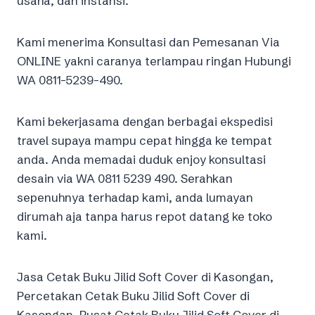
usaha, dan instansi.
Kami menerima Konsultasi dan Pemesanan Via
ONLINE yakni caranya terlampau ringan Hubungi
WA 0811-5239-490.
Kami bekerjasama dengan berbagai ekspedisi
travel supaya mampu cepat hingga ke tempat
anda. Anda memadai duduk enjoy konsultasi
desain via WA 0811 5239 490. Serahkan
sepenuhnya terhadap kami, anda lumayan
dirumah aja tanpa harus repot datang ke toko
kami.
Jasa Cetak Buku Jilid Soft Cover di Kasongan,
Percetakan Cetak Buku Jilid Soft Cover di
Kasongan, Pusat Cetak Buku Jilid Soft Cover di