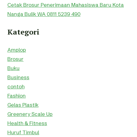
Cetak Brosur Penerimaan Mahasiswa Baru Kota
Nanga Bulik WA 0811 5239 490
Kategori
Amplop
Brosur
Buku
Business
contoh
Fashion
Gelas Plastik
Greenery Scale Up
Health & Fitness
Huruf Timbul