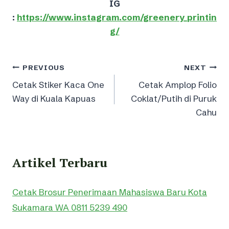
IG
:
https://www.instagram.com/greenery_printin
g/
Post
PREVIOUS
NEXT
Cetak Stiker Kaca One
Cetak Amplop Folio
navigation
Way di Kuala Kapuas
Coklat/Putih di Puruk
Cahu
Artikel Terbaru
Cetak Brosur Penerimaan Mahasiswa Baru Kota
Sukamara WA 0811 5239 490