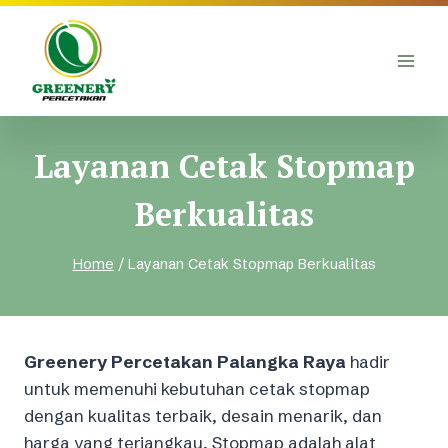
Skip
to
content
Layanan Cetak Stopmap
Berkualitas
Home
/
Layanan Cetak Stopmap Berkualitas
Greenery Percetakan Palangka Raya
hadir
untuk memenuhi kebutuhan cetak stopmap
dengan kualitas terbaik, desain menarik, dan
harga yang terjangkau. Stopmap adalah alat